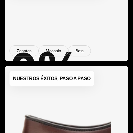
0
%
Zapatos
Mocasín
Bota
NUESTROS ÉXITOS, PASO A PASO