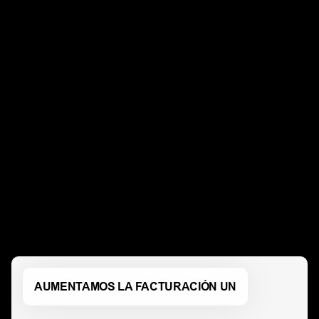
¿El resultado? De marzo a junio, 
multiplicamos las 
conversiones, bajamos el coste 
por adquisición a la mitad y 
aumentamos la facturación a 
más del 40%. En otras palabras, 
dejamos una gran huella, 
digital.
AUMENTAMOS LA FACTURACIÓN UN