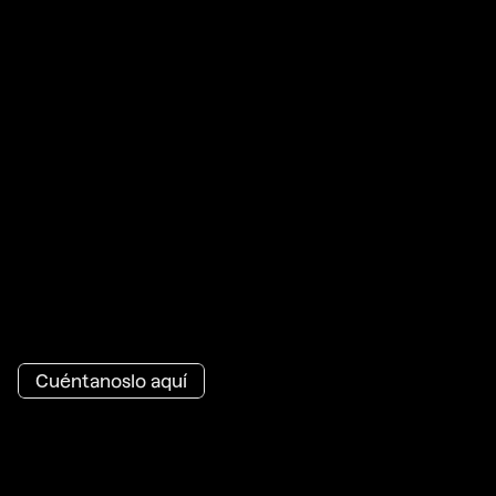
¿
T
i
e
n
e
s
u
n
p
r
o
y
e
c
t
o
s
i
m
i
l
a
r
e
n
m
e
n
t
e
?
Cuéntanoslo aquí